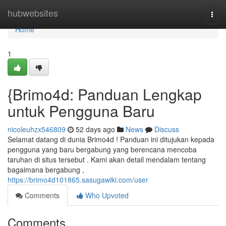
Home
hubwebsites
Togg
navi
Home
1
{Brimo4d: Panduan Lengkap
untuk Pengguna Baru
nicoleuhzx546809
52 days ago
News
Discuss
Selamat datang di dunia Brimo4d ! Panduan ini ditujukan kepada
pengguna yang baru bergabung yang berencana mencoba
taruhan di situs tersebut . Kami akan detail mendalam tentang
bagaimana bergabung ,
https://brimo4d101865.sasugawiki.com/user
Comments
Who Upvoted
Comments