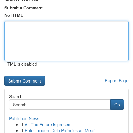
Submit a Comment
No HTML
HTML is disabled
Report Page
Search
Go
Published News
1
AI: The Future is present
1
Hotel Tropea: Dein Paradies an Meer