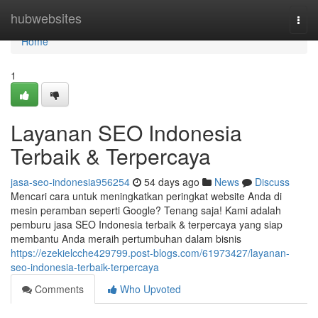
Home
hubwebsites
Togg
navi
Home
1
Layanan SEO Indonesia
Terbaik & Terpercaya
jasa-seo-indonesia956254
54 days ago
News
Discuss
Mencari cara untuk meningkatkan peringkat website Anda di
mesin peramban seperti Google? Tenang saja! Kami adalah
pemburu jasa SEO Indonesia terbaik & terpercaya yang siap
membantu Anda meraih pertumbuhan dalam bisnis
https://ezekielcche429799.post-blogs.com/61973427/layanan-
seo-indonesia-terbaik-terpercaya
Comments
Who Upvoted