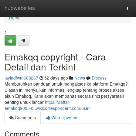
Home
hubwebsites
Togg
navi
Home
1
Emakqq copyright - Cara
Detail dan TerkinI
layladfwm668267
52 days ago
News
Discuss
Membutuhkan panduan untuk mengakses ke platform Emakqq?
Ulasan ini menyajikan informasi lengkap tentang proses akses
akun Emakqq. Kami akan membahas secara rinci persyaratan
penting untuk lancar
https://daftar-
emakqq900545.wikicorrespondent.com/user
Comments
Who Upvoted
Comments