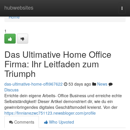
Home
hubwebsites
Togg
navi
Home
1
Das Ultimative Home Office
Firma: Ihr Leitfaden zum
Triumph
das-ultimative-home-offi967622
53 days ago
News
Discuss
Errichte dein eigene Arbeits- Office Business und erreiche echte
Selbstständigkeit! Dieser Artikel demonstriert dir, wie du ein
gewinnbringendes digitales Geschäftsmodell kreierst. Von der
https://finnianezwc751123.newsbloger.com/profile
Comments
Who Upvoted