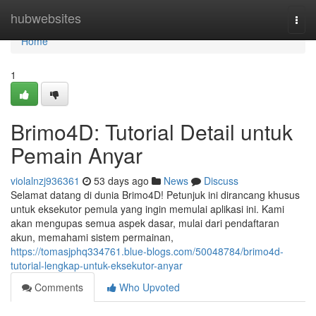
Home
hubwebsites
Togg
navi
Home
1
Brimo4D: Tutorial Detail untuk
Pemain Anyar
violalnzj936361
53 days ago
News
Discuss
Selamat datang di dunia Brimo4D! Petunjuk ini dirancang khusus
untuk eksekutor pemula yang ingin memulai aplikasi ini. Kami
akan mengupas semua aspek dasar, mulai dari pendaftaran
akun, memahami sistem permainan,
https://tomasjphq334761.blue-blogs.com/50048784/brimo4d-
tutorial-lengkap-untuk-eksekutor-anyar
Comments
Who Upvoted