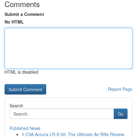
Comments
Submit a Comment
No HTML
HTML is disabled
Report Page
Search
Go
Published News
1
CVA Accura LR-X 50: The Ultimate Air Rifle Review