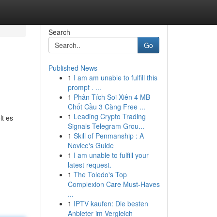
Search
Go
Published News
1
I am am unable to fulfill this
prompt . ...
1
Phân Tích Soi Xiên 4 MB
Chốt Cầu 3 Càng Free ...
1
Leading Crypto Trading
lt es
Signals Telegram Grou...
1
Skill of Penmanship : A
Novice's Guide
1
I am unable to fulfill your
latest request.
1
The Toledo's Top
Complexion Care Must-Haves
...
1
IPTV kaufen: Die besten
Anbieter im Vergleich