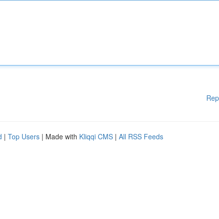
Rep
d
|
Top Users
| Made with
Kliqqi CMS
|
All RSS Feeds