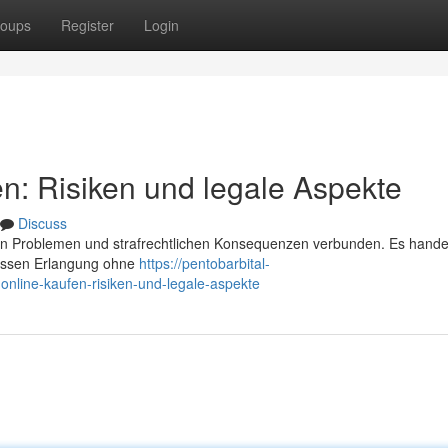
oups
Register
Login
en: Risiken und legale Aspekte
Discuss
chen Problemen und strafrechtlichen Konsequenzen verbunden. Es hande
dessen Erlangung ohne
https://pentobarbital-
nline-kaufen-risiken-und-legale-aspekte