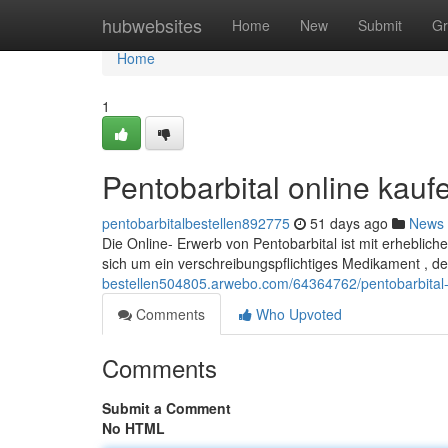
Home
hubwebsites
Home
New
Submit
Gr
Home
1
Pentobarbital online kauf
pentobarbitalbestellen892775
51 days ago
News
Die Online- Erwerb von Pentobarbital ist mit erhebli
sich um ein verschreibungspflichtiges Medikament , 
bestellen504805.arwebo.com/64364762/pentobarbital-o
Comments
Who Upvoted
Comments
Submit a Comment
No HTML