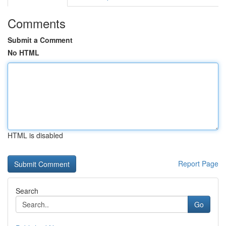
Comments
Submit a Comment
No HTML
HTML is disabled
Report Page
Search
Go