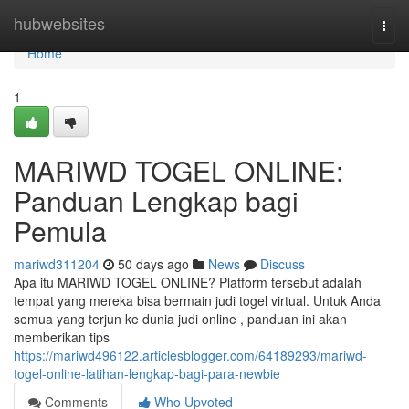
Home
hubwebsites
Togg
navi
Home
1
MARIWD TOGEL ONLINE:
Panduan Lengkap bagi
Pemula
mariwd311204
50 days ago
News
Discuss
Apa itu MARIWD TOGEL ONLINE? Platform tersebut adalah
tempat yang mereka bisa bermain judi togel virtual. Untuk Anda
semua yang terjun ke dunia judi online , panduan ini akan
memberikan tips
https://mariwd496122.articlesblogger.com/64189293/mariwd-
togel-online-latihan-lengkap-bagi-para-newbie
Comments
Who Upvoted