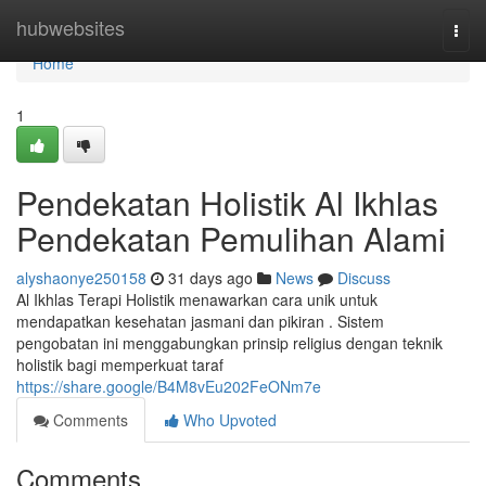
Home
hubwebsites
Togg
navi
Home
1
Pendekatan Holistik Al Ikhlas
Pendekatan Pemulihan Alami
alyshaonye250158
31 days ago
News
Discuss
Al Ikhlas Terapi Holistik menawarkan cara unik untuk
mendapatkan kesehatan jasmani dan pikiran . Sistem
pengobatan ini menggabungkan prinsip religius dengan teknik
holistik bagi memperkuat taraf
https://share.google/B4M8vEu202FeONm7e
Comments
Who Upvoted
Comments