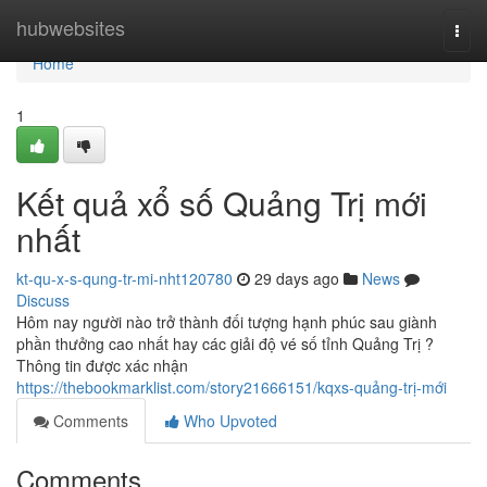
Home
hubwebsites
Togg
navi
Home
1
Kết quả xổ số Quảng Trị mới
nhất
kt-qu-x-s-qung-tr-mi-nht120780
29 days ago
News
Discuss
Hôm nay người nào trở thành đối tượng hạnh phúc sau giành
phần thưởng cao nhất hay các giải độ vé số tỉnh Quảng Trị ?
Thông tin được xác nhận
https://thebookmarklist.com/story21666151/kqxs-quảng-trị-mới
Comments
Who Upvoted
Comments