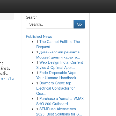
Search
Go
Published News
1
The Cannot Fulfill to The
Request
1
Дизайнерский ремонт в
Москве: цены и характе...
1
Web Design India: Current
การ
Styles & Optimal Appr...
้วเว้ย
1
Fade Disposable Vape:
นขึ้น
Your Ultimate Handbook
-ก-ป-งได
1
Downers Grove top
Electrical Contractor for
Qua...
1
Purchase a Yamaha VMAX
SHO 200 Outboard
1
SEMRush Alternatives
2025: Best Solutions for S...