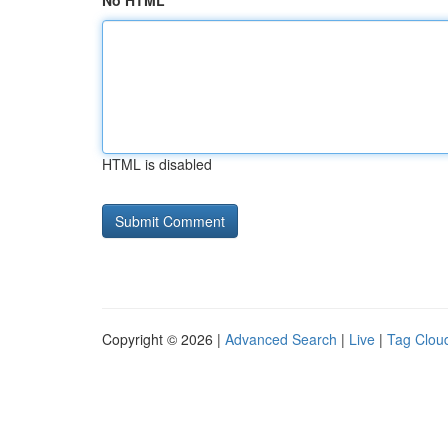
No HTML
HTML is disabled
Copyright © 2026 |
Advanced Search
|
Live
|
Tag Clou